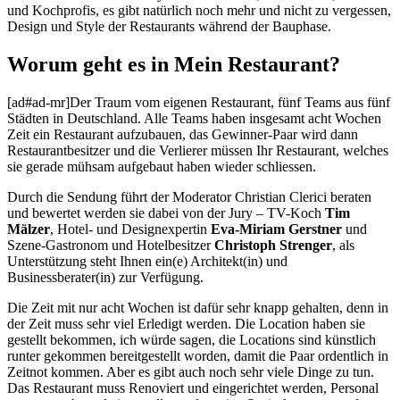
und Kochprofis, es gibt natürlich noch mehr und nicht zu vergessen,
Design und Style der Restaurants während der Bauphase.
Worum geht es in Mein Restaurant?
[ad#ad-mr]Der Traum vom eigenen Restaurant, fünf Teams aus fünf
Städten in Deutschland. Alle Teams haben insgesamt acht Wochen
Zeit ein Restaurant aufzubauen, das Gewinner-Paar wird dann
Restaurantbesitzer und die Verlierer müssen Ihr Restaurant, welches
sie gerade mühsam aufgebaut haben wieder schliessen.
Durch die Sendung führt der Moderator Christian Clerici beraten
und bewertet werden sie dabei von der Jury – TV-Koch
Tim
Mälzer
, Hotel- und Designexpertin
Eva-Miriam Gerstner
und
Szene-Gastronom und Hotelbesitzer
Christoph Strenger
, als
Unterstützung steht Ihnen ein(e) Architekt(in) und
Businessberater(in) zur Verfügung.
Die Zeit mit nur acht Wochen ist dafür sehr knapp gehalten, denn in
der Zeit muss sehr viel Erledigt werden. Die Location haben sie
gestellt bekommen, ich würde sagen, die Locations sind künstlich
runter gekommen bereitgestellt worden, damit die Paar ordentlich in
Zeitnot kommen. Aber es gibt auch noch sehr viele Dinge zu tun.
Das Restaurant muss Renoviert und eingerichtet werden, Personal