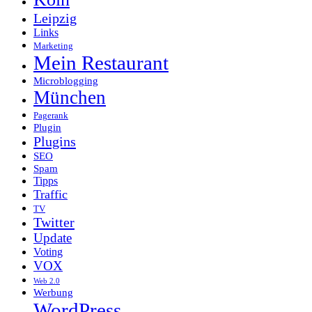
Leipzig
Links
Marketing
Mein Restaurant
Microblogging
München
Pagerank
Plugin
Plugins
SEO
Spam
Tipps
Traffic
TV
Twitter
Update
Voting
VOX
Web 2.0
Werbung
WordPress