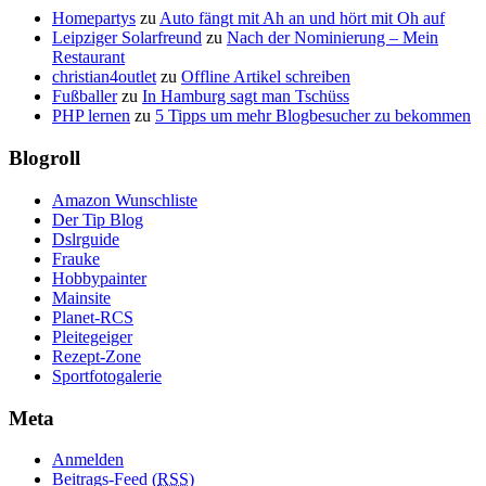
Homepartys
zu
Auto fängt mit Ah an und hört mit Oh auf
Leipziger Solarfreund
zu
Nach der Nominierung – Mein
Restaurant
christian4outlet
zu
Offline Artikel schreiben
Fußballer
zu
In Hamburg sagt man Tschüss
PHP lernen
zu
5 Tipps um mehr Blogbesucher zu bekommen
Blogroll
Amazon Wunschliste
Der Tip Blog
Dslrguide
Frauke
Hobbypainter
Mainsite
Planet-RCS
Pleitegeiger
Rezept-Zone
Sportfotogalerie
Meta
Anmelden
Beitrags-Feed (
RSS
)