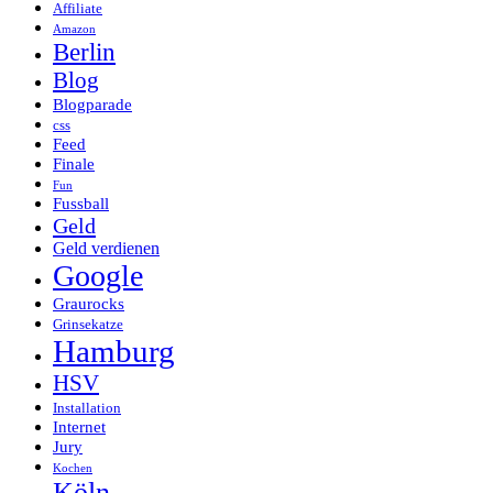
Affiliate
Amazon
Berlin
Blog
Blogparade
css
Feed
Finale
Fun
Fussball
Geld
Geld verdienen
Google
Graurocks
Grinsekatze
Hamburg
HSV
Installation
Internet
Jury
Kochen
Köln