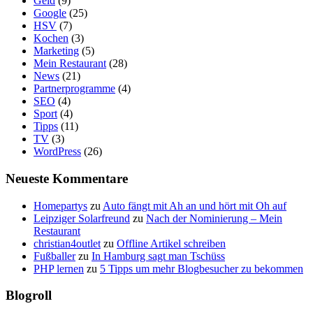
Geld
(9)
Google
(25)
HSV
(7)
Kochen
(3)
Marketing
(5)
Mein Restaurant
(28)
News
(21)
Partnerprogramme
(4)
SEO
(4)
Sport
(4)
Tipps
(11)
TV
(3)
WordPress
(26)
Neueste Kommentare
Homepartys
zu
Auto fängt mit Ah an und hört mit Oh auf
Leipziger Solarfreund
zu
Nach der Nominierung – Mein
Restaurant
christian4outlet
zu
Offline Artikel schreiben
Fußballer
zu
In Hamburg sagt man Tschüss
PHP lernen
zu
5 Tipps um mehr Blogbesucher zu bekommen
Blogroll