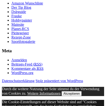
Amazon Wunschliste
Der Tip Blog
Dslrguide
Frauke
Hobbypainter
Mainsite
Planet-RCS
Pleitegeiger
Rezept-Zone
Sportfotogalerie
Meta
Anmelden
Beitrags-Feed (
RSS
)
Kommentare als
RSS
WordPress.org
Datenschutzerklärung
Stolz präsentiert von WordPress
Durch die weitere Nutzung der Seite stimmst du der Verwendung
von Cookies zu.
Weitere Informationen
Akzeptieren
Die Cookie-Einstellungen auf dieser Website sind auf "Cookies